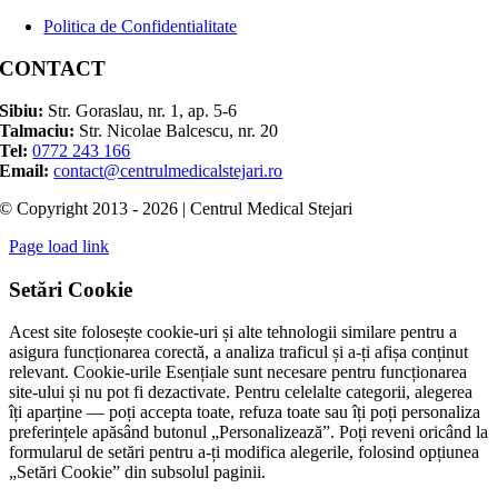
Politica de Confidentialitate
CONTACT
Sibiu:
Str. Goraslau, nr. 1, ap. 5-6
Talmaciu:
Str. Nicolae Balcescu, nr. 20
Tel:
0772 243 166
Email:
contact@centrulmedicalstejari.ro
© Copyright 2013 - 2026 | Centrul Medical Stejari
Page load link
Setări Cookie
Acest site folosește cookie-uri și alte tehnologii similare pentru a
asigura funcționarea corectă, a analiza traficul și a-ți afișa conținut
relevant. Cookie-urile Esențiale sunt necesare pentru funcționarea
site-ului și nu pot fi dezactivate. Pentru celelalte categorii, alegerea
îți aparține — poți accepta toate, refuza toate sau îți poți personaliza
preferințele apăsând butonul „Personalizează”. Poți reveni oricând la
formularul de setări pentru a-ți modifica alegerile, folosind opțiunea
„Setări Cookie” din subsolul paginii.