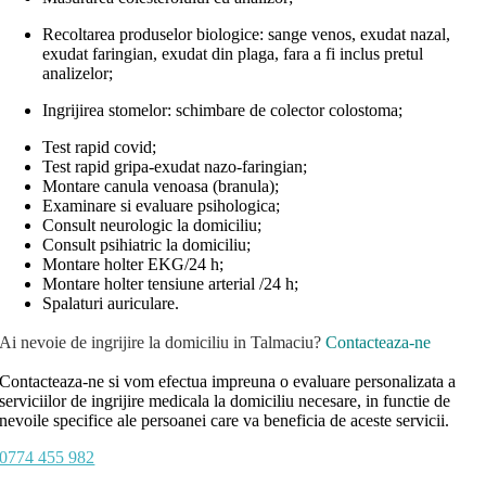
Recoltarea produselor biologice: sange venos, exudat nazal,
exudat faringian, exudat din plaga, fara a fi inclus pretul
analizelor;
Ingrijirea stomelor: schimbare de colector colostoma;
Test rapid covid;
Test rapid gripa-exudat nazo-faringian;
Montare canula venoasa (branula);
Examinare si evaluare psihologica;
Consult neurologic la domiciliu;
Consult psihiatric la domiciliu;
Montare holter EKG/24 h;
Montare holter tensiune arterial /24 h;
Spalaturi auriculare.
Ai nevoie de ingrijire la domiciliu in Talmaciu?
Contacteaza-ne
Contacteaza-ne si vom efectua impreuna o evaluare personalizata a
serviciilor de ingrijire medicala la domiciliu necesare, in functie de
nevoile specifice ale persoanei care va beneficia de aceste servicii.
0774 455 982