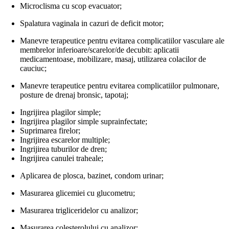
Microclisma cu scop evacuator;
Spalatura vaginala in cazuri de deficit motor;
Manevre terapeutice pentru evitarea complicatiilor vasculare ale
membrelor inferioare/scarelor/de decubit: aplicatii
medicamentoase, mobilizare, masaj, utilizarea colacilor de
cauciuc;
Manevre terapeutice pentru evitarea complicatiilor pulmonare,
posture de drenaj bronsic, tapotaj;
Ingrijirea plagilor simple;
Ingrijirea plagilor simple suprainfectate;
Suprimarea firelor;
Ingrijirea escarelor multiple;
Ingrijirea tuburilor de dren;
Ingrijirea canulei traheale;
Aplicarea de plosca, bazinet, condom urinar;
Masurarea glicemiei cu glucometru;
Masurarea trigliceridelor cu analizor;
Masurarea colesterolului cu analizor;