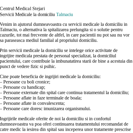
Centrul Medical Stejari
Servicii Medicale la domiciliu
Talmaciu
Venim in ajutorul dumneavoastra cu servicii medicale la domiciliu in
Talmaciu, o alternativa la spitalizarea prelungita si o solutie pentru
cazurile, tot mai frecvente de altfel, in care pacientii nu pot sau nu vor
sa paraseasca mediul familial al propriului domiciliu.
Prin servicii medicale la domiciliu se intelege orice activitate de
ingrijire medicala prestata de personal specializat, la domiciliul
pacientului, care contribuie la imbunatatirea starii de bine a acestuia din
punct de vedere fizic si psihic.
Cine poate beneficia de ingrijiri medicale la domiciliu:
– Persoane cu boli cronice;
– Persoane cu handicap;
– Persoane externate din spital care continua tratamentul la domiciliu;
– Persoane aflate in faze terminale de boala;
– Persoane aflate in convalescenta;
– Persoane care doresc imunizarea organismului.
Ingrijirile medicale oferite de noi la domiciliu si in confortul
dumneavoastra va poa oferi continuarea tratamentului recomandat de
catre medic la iesirea din spital sau inceperea unor tratamente prescrise