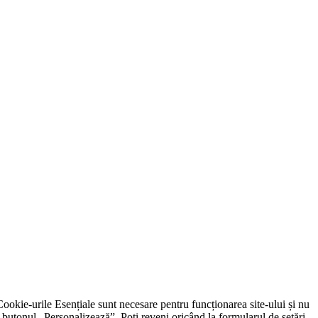
. Cookie-urile Esențiale sunt necesare pentru funcționarea site-ului și nu
nd butonul „Personalizează”. Poți reveni oricând la formularul de setări