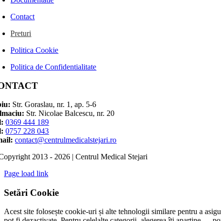
Contact
Preturi
Politica Cookie
Politica de Confidentialitate
ONTACT
biu:
Str. Goraslau, nr. 1, ap. 5-6
lmaciu:
Str. Nicolae Balcescu, nr. 20
l:
0369 444 189
l:
0757 228 043
ail:
contact@centrulmedicalstejari.ro
Copyright 2013 - 2026 | Centrul Medical Stejari
Page load link
Setări Cookie
Acest site folosește cookie-uri și alte tehnologii similare pentru a asigu
pot fi dezactivate. Pentru celelalte categorii, alegerea îți aparține — p