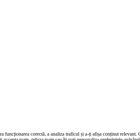
ra funcționarea corectă, a analiza traficul și a-ți afișa conținut relevant
oți accepta toate, refuza toate sau îți poți personaliza preferințele apăsâ