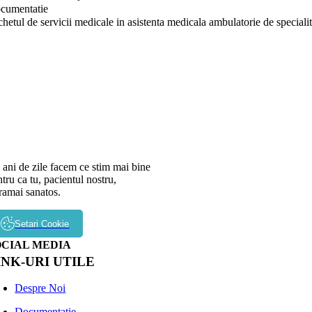
cumentatie
hetul de servicii medicale in asistenta medicala ambulatorie de specialita
 ani de zile facem ce stim mai bine
tru ca tu, pacientul nostru,
 ramai sanatos.
Setari Cookie
OCIAL MEDIA
INK-URI UTILE
Despre Noi
Documentatie