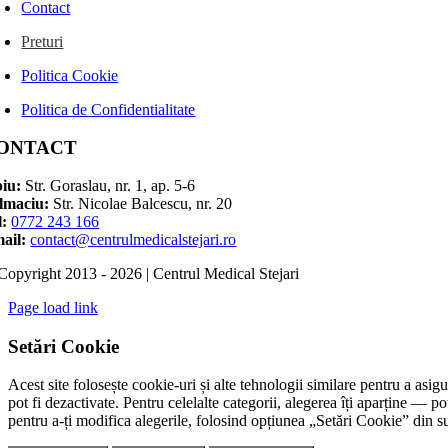
Contact
Preturi
Politica Cookie
Politica de Confidentialitate
ONTACT
biu:
Str. Goraslau, nr. 1, ap. 5-6
lmaciu:
Str. Nicolae Balcescu, nr. 20
l:
0772 243 166
ail:
contact@centrulmedicalstejari.ro
Copyright 2013 - 2026 | Centrul Medical Stejari
Page load link
Setări Cookie
Acest site folosește cookie-uri și alte tehnologii similare pentru a asigu
pot fi dezactivate. Pentru celelalte categorii, alegerea îți aparține — p
pentru a-ți modifica alegerile, folosind opțiunea „Setări Cookie” din s