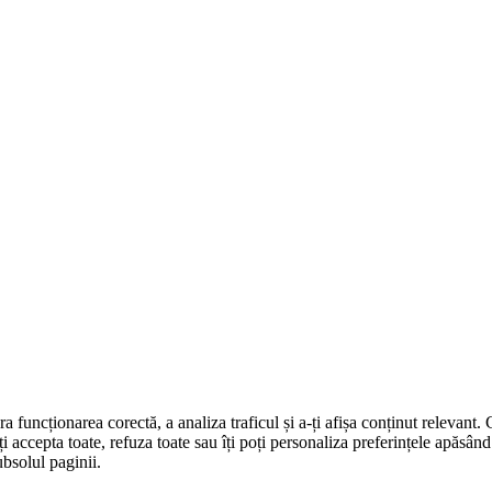
ra funcționarea corectă, a analiza traficul și a-ți afișa conținut relevant
oți accepta toate, refuza toate sau îți poți personaliza preferințele apăsâ
ubsolul paginii.