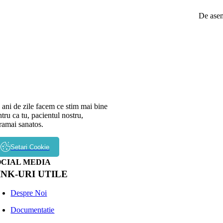
De asem
 ani de zile facem ce stim mai bine
tru ca tu, pacientul nostru,
 ramai sanatos.
Setari Cookie
OCIAL MEDIA
INK-URI UTILE
Despre Noi
Documentatie