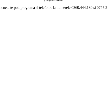
enea, te poti programa si telefonic la numerele
0369.444.189
si
0757.