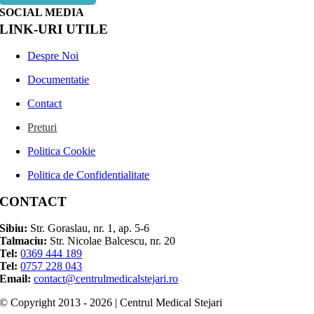
SOCIAL MEDIA
LINK-URI UTILE
Despre Noi
Documentatie
Contact
Preturi
Politica Cookie
Politica de Confidentialitate
CONTACT
Sibiu:
Str. Goraslau, nr. 1, ap. 5-6
Talmaciu:
Str. Nicolae Balcescu, nr. 20
Tel:
0369 444 189
Tel:
0757 228 043
Email:
contact@centrulmedicalstejari.ro
© Copyright 2013 - 2026 | Centrul Medical Stejari