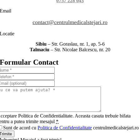
0757 228 043
Email
contact@centrulmedicalstejari.ro
Locatie
Sibiu
– Str. Goraslau, nr. 1, ap. 5-6
Talmaciu
– Str. Nicolae Balcescu, nr. 20
Formular Contact
cceptare Politica de Confidentialitate. Aceasta casuta trebuie bifata
entru a putea trimite mesajul
*
Sunt de acord cu
Politica de Confidentialitate
centrulmedicalstejari.ro
Trimite
ultumim! Mesajul a fost trimis!