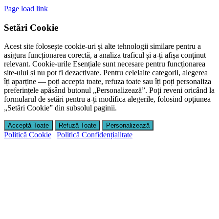
Page load link
Setări Cookie
Acest site folosește cookie-uri și alte tehnologii similare pentru a
asigura funcționarea corectă, a analiza traficul și a-ți afișa conținut
relevant. Cookie-urile Esențiale sunt necesare pentru funcționarea
site-ului și nu pot fi dezactivate. Pentru celelalte categorii, alegerea
îți aparține — poți accepta toate, refuza toate sau îți poți personaliza
preferințele apăsând butonul „Personalizează”. Poți reveni oricând la
formularul de setări pentru a-ți modifica alegerile, folosind opțiunea
„Setări Cookie” din subsolul paginii.
Acceptă Toate
Refuză Toate
Personalizează
Politică Cookie
|
Politică Confidențialitate